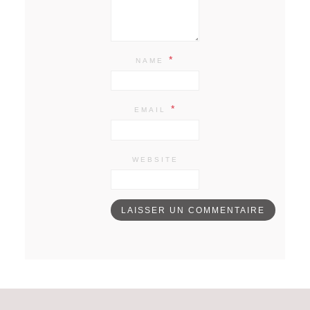
*
NAME
*
EMAIL
WEBSITE