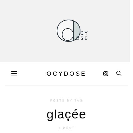
OCYDOSE
POSTS BY TAG
glaçée
1 POST