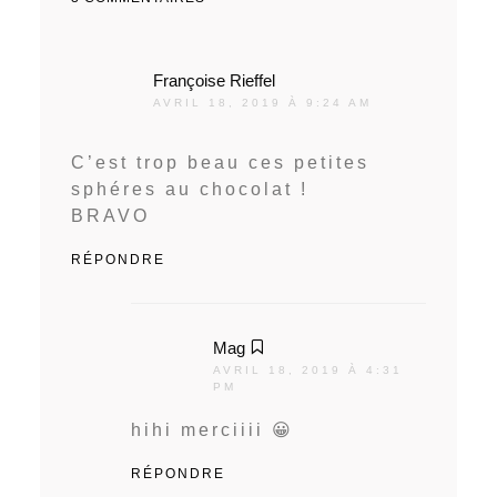
Françoise Rieffel
dit :
AVRIL 18, 2019 À 9:24 AM
C’est trop beau ces petites
sphéres au chocolat !
BRAVO
RÉPONDRE
Mag
dit :
AVRIL 18, 2019 À 4:31
PM
hihi merciiii 😀
RÉPONDRE