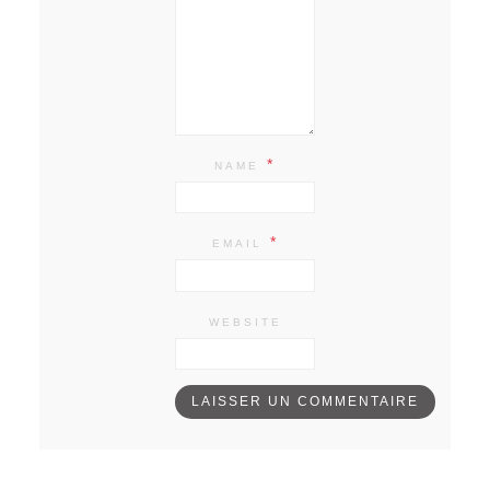
*
NAME
*
EMAIL
WEBSITE