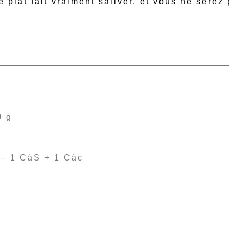
e plat fait vraiment saliver, et vous ne serez
0 g
 – 1 CàS + 1 Càc