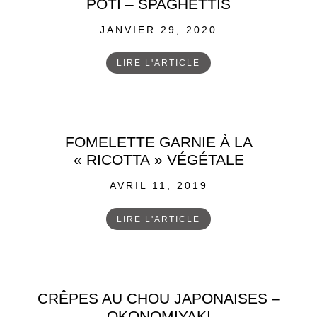
POTI – SPAGHETTIS
POSTED
JANVIER 29, 2020
ON
LIRE L'ARTICLE
FOMELETTE GARNIE À LA
« RICOTTA » VÉGÉTALE
POSTED
AVRIL 11, 2019
ON
LIRE L'ARTICLE
CRÊPES AU CHOU JAPONAISES –
OKONOMIYAKI