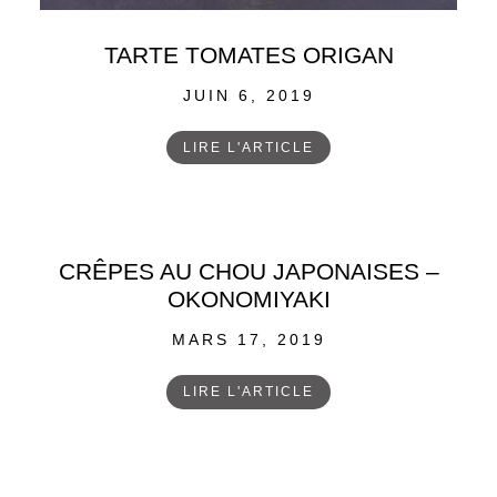
TARTE TOMATES ORIGAN
POSTED
JUIN 6, 2019
ON
LIRE L'ARTICLE
CRÊPES AU CHOU JAPONAISES –
OKONOMIYAKI
POSTED
MARS 17, 2019
ON
LIRE L'ARTICLE