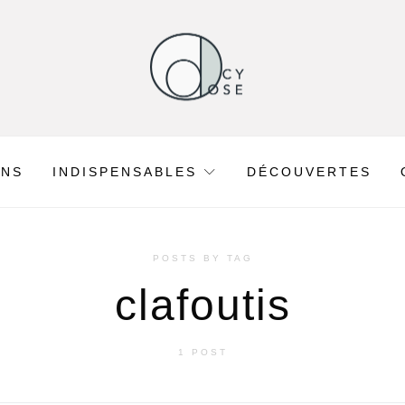
ONS
INDISPENSABLES
DÉCOUVERTES
POSTS BY TAG
clafoutis
1 POST