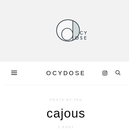
OCYDOSE
POSTS BY TAG
cajous
1 POST