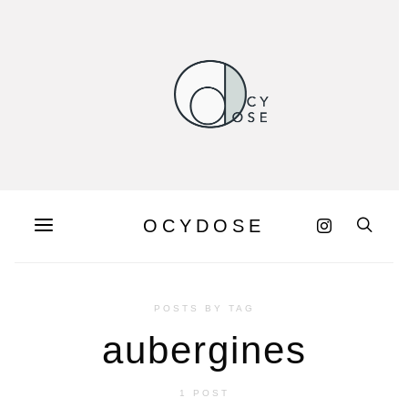
OCYDOSE
POSTS BY TAG
aubergines
1 POST